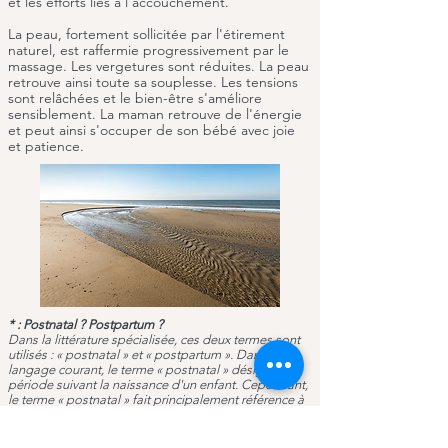
et les efforts liés à l'accouchement.
La peau, fortement sollicitée par l'étirement
naturel, est raffermie progressivement par le
massage. Les vergetures sont réduites. La peau
retrouve ainsi toute sa souplesse. Les tensions
sont relâchées et le bien-être s'améliore
sensiblement. La maman retrouve de l'énergie
et peut ainsi s'occuper de son bébé avec joie
et patience.
* : Postnatal ? Postpartum ?
Dans la littérature spécialisée, ces deux termes sont
utilisés : « postnatal » et « postpartum ». Dans le
langage courant, le terme « postnatal » désigne la
période suivant la naissance d'un enfant. Cependant,
le terme « postnatal » fait principalement référence à
la période postnatale de l'enfant. Le terme «
postpartum » désigne quant à lui la période
postnatale de la mère.