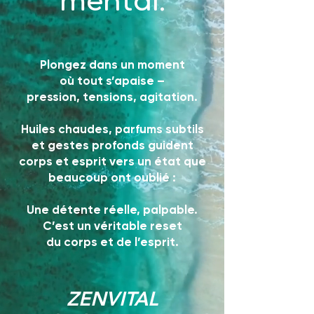
mental.
Plongez dans un moment
où tout s’apaise –
pression, tensions, agitation.
Huiles chaudes, parfums subtils
et gestes profonds guident
corps et esprit vers un état que
beaucoup ont oublié :
Une détente réelle, palpable.
C’est un véritable reset
du corps et de l’esprit.
ZENVITAL