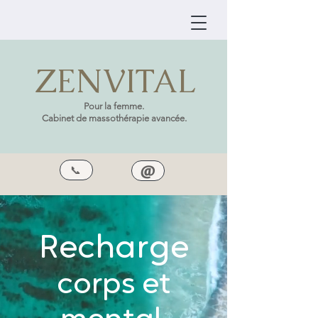
ZENVITAL
Pour la femme.
Cabinet de massothérapie avancée.
@
📞
Recharge
corps et